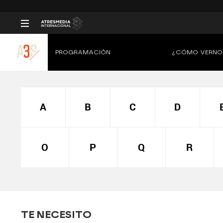
PROGRAMACIÓN
¿CÓMO VERNO
A
B
C
D
O
P
Q
R
TE NECESITO