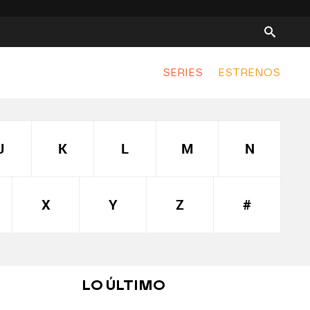
SERIES
ESTRENOS
J
K
L
M
N
X
Y
Z
#
LO ÚLTIMO