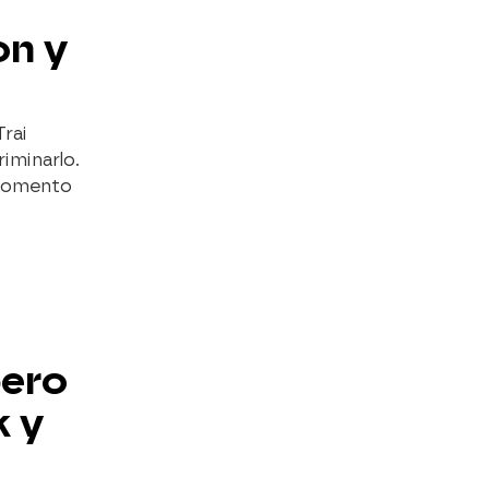
on y
rai
iminarlo.
 momento
pero
k y