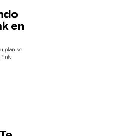
ando
nk en
u plan se
 Pink
'Te