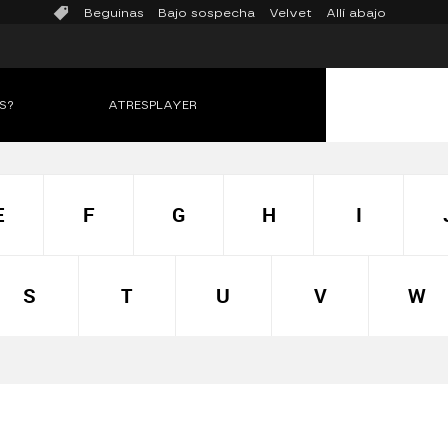
Beguinas
Bajo sospecha
Velvet
Allí abajo
S?
ATRESPLAYER
E
F
G
H
I
S
T
U
V
W