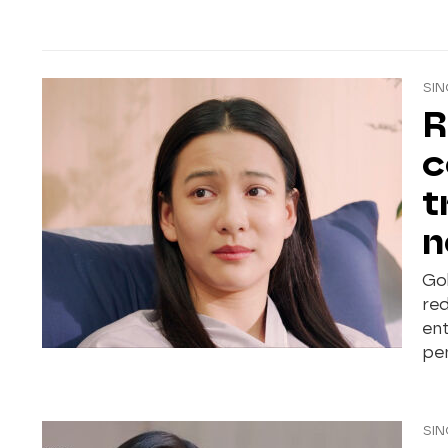
SIN
R
c
t
n
Go
red
ent
pe
SIN