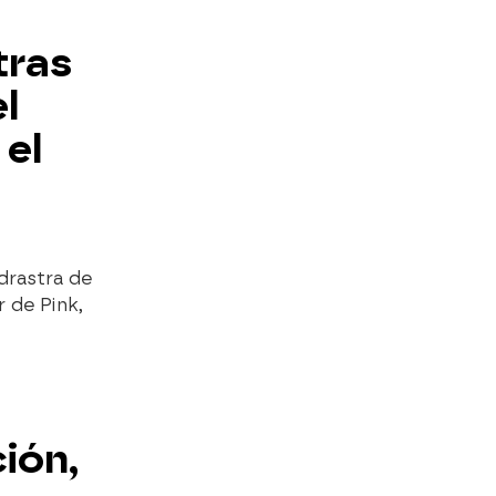
tras
l
 el
drastra de
r de Pink,
ción,