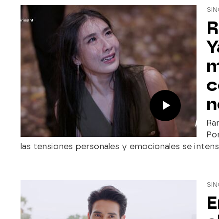
SIN
R
Y
m
c
n
Ra
Pon
las tensiones personales y emocionales se inten
SIN
E