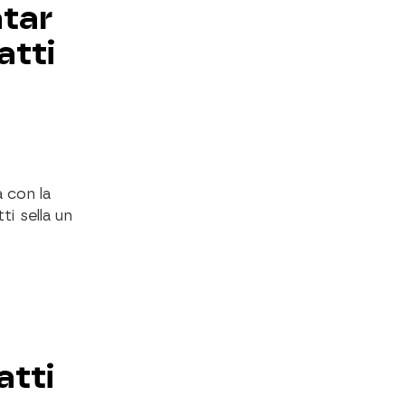
atar
atti
 con la
i sella un
atti