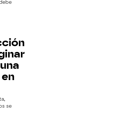
k debe
cción
ginar
 una
 en
ta,
os se