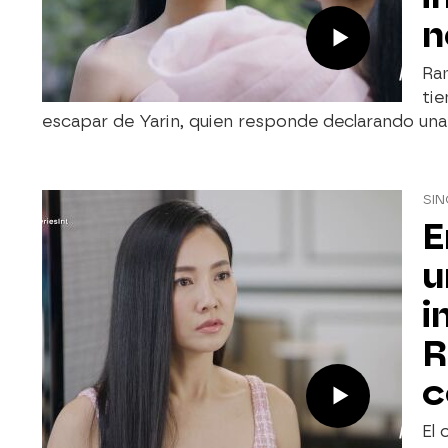
n
Ram
tie
escapar de Yarin, quien responde declarando una 
SIN
E
u
i
R
c
El 