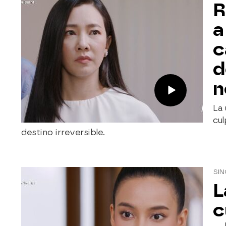
R
a
c
d
n
La 
cul
destino irreversible.
SIN
L
c