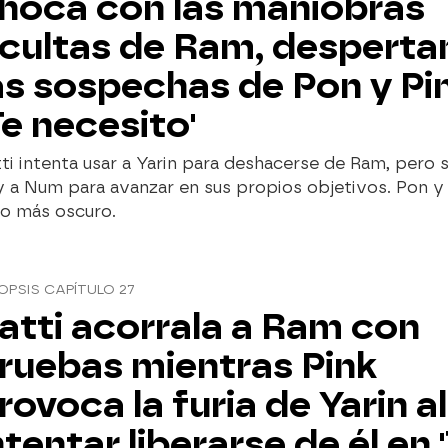
hoca con las maniobras
cultas de Ram, despert
as sospechas de Pon y Pi
Te necesito'
ti intenta usar a Yarin para deshacerse de Ram, pero s
y a Num para avanzar en sus propios objetivos. Pon y
o más oscuro.
OPSIS CAPÍTULO 27
atti acorrala a Ram con
ruebas mientras Pink
rovoca la furia de Yarin al
ntentar liberarse de él en 