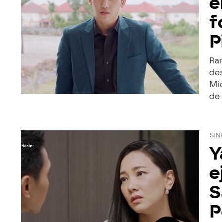
e
f
P
Ram
des
Mi
de 
SIN
Y
e
S
P