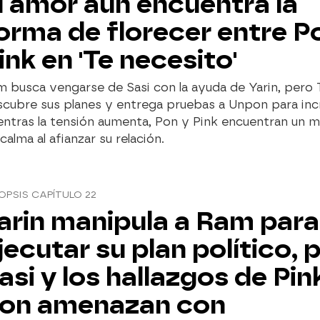
l amor aún encuentra la
orma de florecer entre P
ink en 'Te necesito'
 busca vengarse de Sasi con la ayuda de Yarin, pero T
cubre sus planes y entrega pruebas a Unpon para incr
entras la tensión aumenta, Pon y Pink encuentran un
calma al afianzar su relación.
OPSIS CAPÍTULO 22
arin manipula a Ram para
jecutar su plan político, 
asi y los hallazgos de Pin
on amenazan con