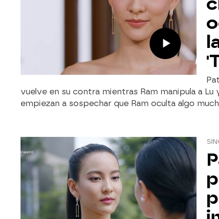
c
o
l
'
Pat
vuelve en su contra mientras Ram manipula a Lu 
empiezan a sospechar que Ram oculta algo much
SIN
P
p
p
i