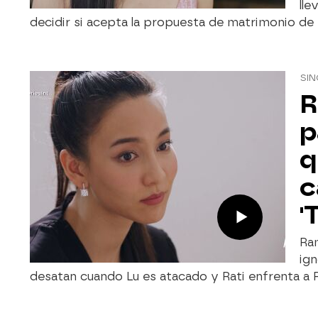
lle
decidir si acepta la propuesta de matrimonio de 
SIN
R
p
q
c
'
Ram
ign
desatan cuando Lu es atacado y Rati enfrenta a 