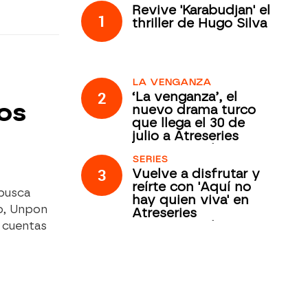
Revive 'Karabudjan' el
1
thriller de Hugo Silva
LA VENGANZA
2
‘La venganza’, el
os
nuevo drama turco
que llega el 30 de
julio a Atreseries
Internacional
SERIES
3
Vuelve a disfrutar y
reírte con 'Aquí no
 busca
hay quien viva' en
to, Unpon
Atreseries
Internacional
o cuentas