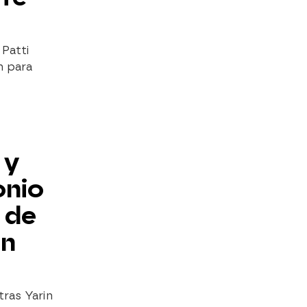
 Patti
n para
 y
onio
 de
an
tras Yarin