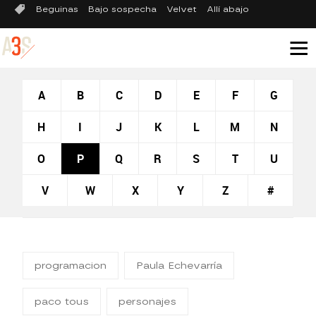
Beguinas
Bajo sospecha
Velvet
Allí abajo
A
B
C
D
E
F
G
H
I
J
K
L
M
N
O
P
Q
R
S
T
U
V
W
X
Y
Z
#
programacion
Paula Echevarría
paco tous
personajes