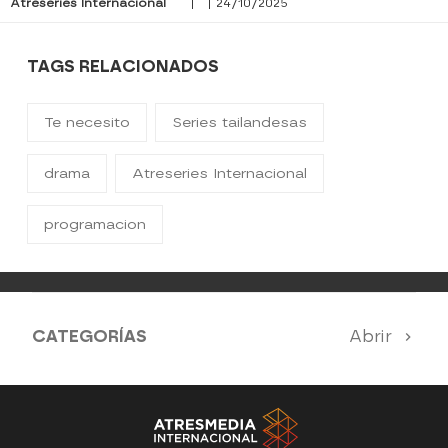
Atreseries Internacional
| | 24/10/2025
TAGS RELACIONADOS
Te necesito
Series tailandesas
drama
Atreseries Internacional
programacion
CATEGORÍAS
Abrir
SERIES 100% EN ESPAÑOL
ESTRENOS
SUEÑOS DE LIBERTAD