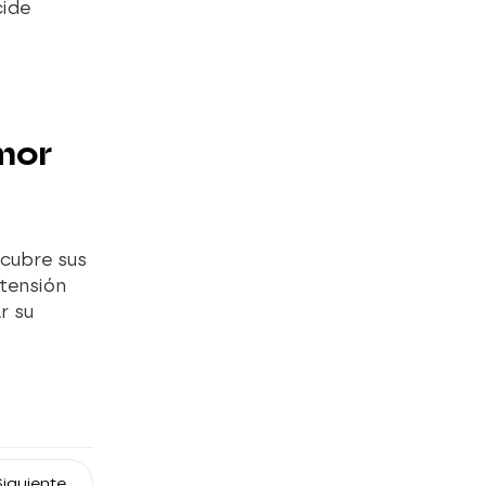
cide
amor
scubre sus
 tensión
r su
Siguiente