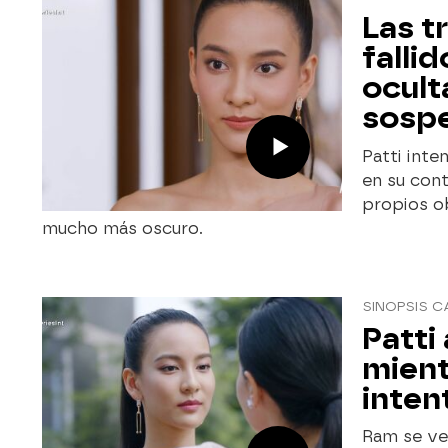
Las t
falli
ocult
sospe
Patti inte
en su con
propios o
mucho más oscuro.
SINOPSIS C
Patti
mient
inten
Ram se ve 