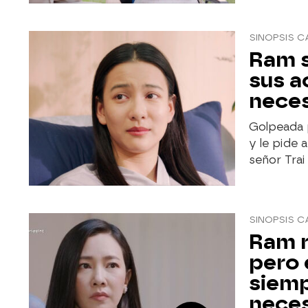
SINOPSIS C
Ram s
sus a
neces
Golpeada 
y le pide 
señor Trai
SINOPSIS C
Ram r
pero 
siemp
neces