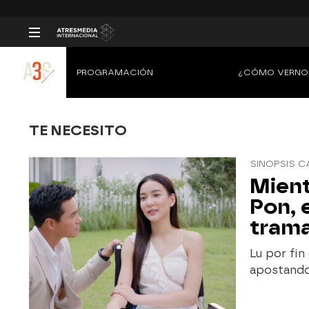
PROGRAMACIÓN
¿CÓMO VERNO
TE NECESITO
SINOPSIS C
Mient
Pon, 
trama
Lu por fin
apostando 