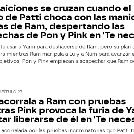
raiciones se cruzan cuando el
do de Patti choca con las man
as de Ram, despertando las
chas de Pon y Pink en 'Te nec
nta usar a Yarin para deshacerse de Ram, pero su plan 
tra mientras Ram manipula a Lu y a Num para avanzar 
bjetivos. Pon y Pink empiezan a sospechar que Ram oc
APÍTULO 27
 acorrala a Ram con pruebas
ras Pink provoca la furia de Ya
tar liberarse de él en 'Te neces
acorralada por las pruebas incriminatorias que Patti t