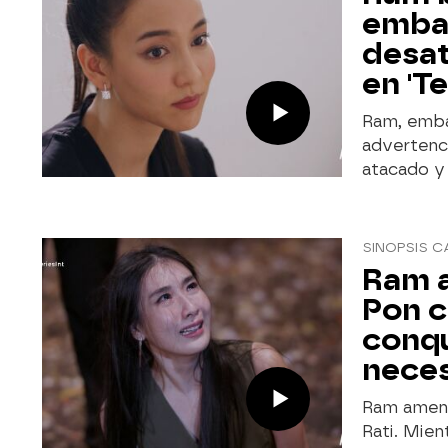
embar
desat
en 'T
Ram, embar
advertenci
atacado y 
SINOPSIS C
Ram a
Pon c
conqu
neces
Ram amena
Rati. Mien