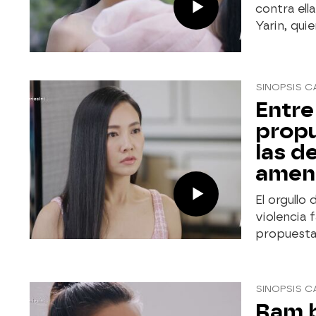
contra ell
Yarin, qui
SINOPSIS C
Entre
propu
las d
amena
El orgullo
violencia f
propuesta 
SINOPSIS C
Ram b