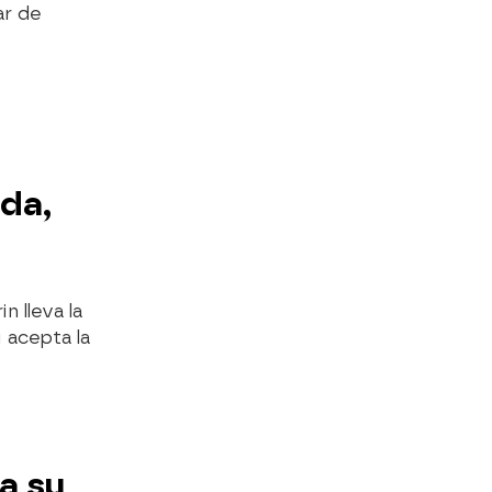
ar de
da,
n lleva la
i acepta la
a su