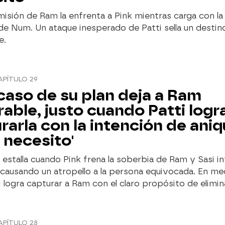
misión de Ram la enfrenta a Pink mientras carga con la
de Num. Un ataque inesperado de Patti sella un destin
e.
APÍTULO 29
acaso de su plan deja a Ram
rable, justo cuando Patti logr
rarla con la intención de aniqu
e necesito'
 estalla cuando Pink frena la soberbia de Ram y Sasi i
causando un atropello a la persona equivocada. En me
i logra capturar a Ram con el claro propósito de elimina
APÍTULO 28