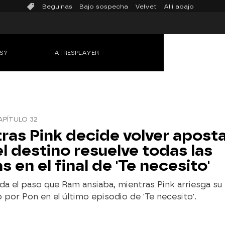
Beguinas
Bajo sospecha
Velvet
Allí abajo
S?
ATRESPLAYER
APÍTULO 32
ras Pink decide volver aposta
el destino resuelve todas las
s en el final de 'Te necesito'
 da el paso que Ram ansiaba, mientras Pink arriesga su 
por Pon en el último episodio de 'Te necesito'.