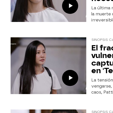
La última 
la muerte 
irreversibl
SINOPSIS C
El fr
vulne
captu
en 'T
La tensión
vengarse, 
caos, Patt
SINOPSIS C