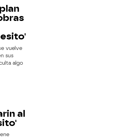
 plan
iobras
esito'
se vuelve
en sus
ulta algo
rin al
ito'
iene