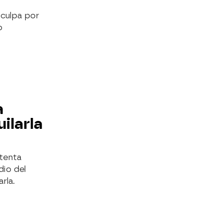
 culpa por
o
a
ilarla
ntenta
dio del
rla.