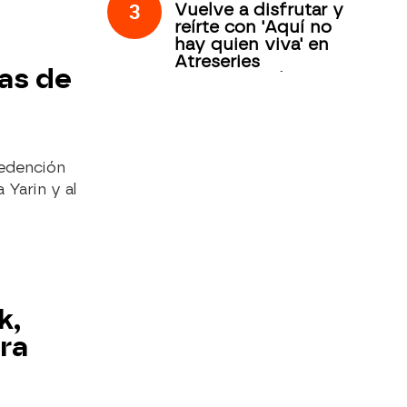
3
Vuelve a disfrutar y
reírte con 'Aquí no
hay quien viva' en
Atreseries
as de
Internacional
redención
 Yarin y al
k,
ra
e