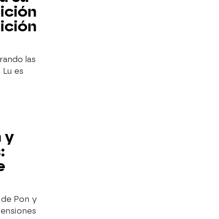
ición
ición
rando las
 Lu es
 y
:
e
 de Pon y
 tensiones