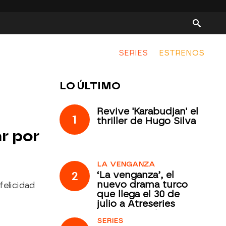
SERIES
ESTRENOS
LO ÚLTIMO
Revive 'Karabudjan' el
1
thriller de Hugo Silva
r por
LA VENGANZA
2
‘La venganza’, el
nuevo drama turco
felicidad
que llega el 30 de
julio a Atreseries
Internacional
SERIES