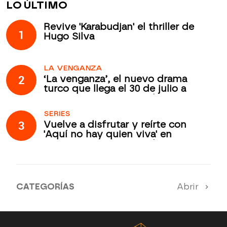
LO ÚLTIMO
Revive 'Karabudjan' el thriller de
1
Hugo Silva
LA VENGANZA
2
‘La venganza’, el nuevo drama
turco que llega el 30 de julio a
Atreseries Internacional
SERIES
3
Vuelve a disfrutar y reírte con
'Aquí no hay quien viva' en
Atreseries Internacional
CATEGORÍAS
Abrir
SERIES 100% EN ESPAÑOL
ESTRENOS