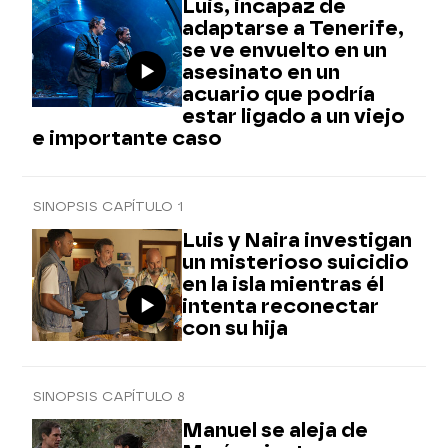
Luis, incapaz de
adaptarse a Tenerife,
se ve envuelto en un
asesinato en un
acuario que podría
estar ligado a un viejo
e importante caso
SINOPSIS CAPÍTULO 1
Luis y Naira investigan
un misterioso suicidio
en la isla mientras él
intenta reconectar
con su hija
SINOPSIS CAPÍTULO 8
Manuel se aleja de