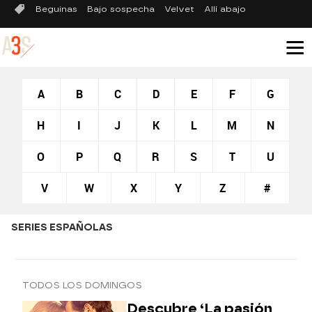
Beguinas
Bajo sospecha
Velvet
Allí abajo
A
B
C
D
E
F
G
H
I
J
K
L
M
N
O
P
Q
R
S
T
U
V
W
X
Y
Z
#
SERIES ESPAÑOLAS
TODOS LOS DOMINGOS
Descubre ‘La pasión