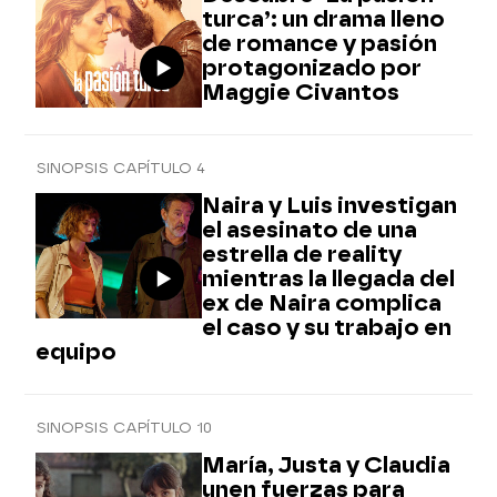
turca’: un drama lleno
de romance y pasión
protagonizado por
Maggie Civantos
SINOPSIS CAPÍTULO 4
Naira y Luis investigan
el asesinato de una
estrella de reality
mientras la llegada del
ex de Naira complica
el caso y su trabajo en
equipo
SINOPSIS CAPÍTULO 10
María, Justa y Claudia
unen fuerzas para