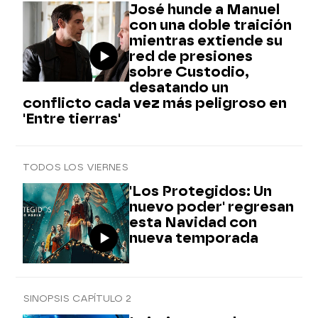
José hunde a Manuel
con una doble traición
mientras extiende su
red de presiones
sobre Custodio,
desatando un
conflicto cada vez más peligroso en
'Entre tierras'
TODOS LOS VIERNES
'Los Protegidos: Un
nuevo poder' regresan
esta Navidad con
nueva temporada
SINOPSIS CAPÍTULO 2