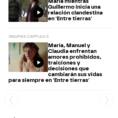
María mientras
Guillermo inicia una
relación clandestina
en 'Entre tierras'
SINOPSIS CAPÍTULO 5
María, Manuel y
Claudia enfrentan
amores prohibidos,
traiciones y
decisiones que
cambiarán sus vidas
para siempre en 'Entre tierras'