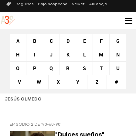
Beguinas
Bajo sospecha
Velvet
Allí abajo
A
B
C
D
E
F
G
H
I
J
K
L
M
N
O
P
Q
R
S
T
U
V
W
X
Y
Z
#
JESÚS OLMEDO
EPISODIO 2 DE '90-60-90'
"Dulces sueños"