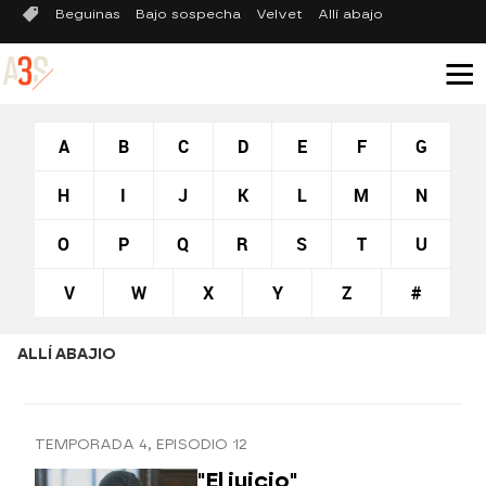
Beguinas
Bajo sospecha
Velvet
Allí abajo
A
B
C
D
E
F
G
H
I
J
K
L
M
N
O
P
Q
R
S
T
U
V
W
X
Y
Z
#
ALLÍ ABAJIO
TEMPORADA 4, EPISODIO 12
"El juicio"