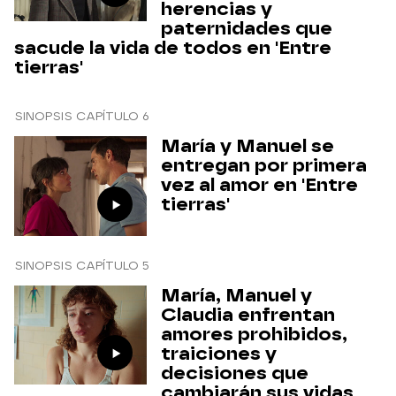
herencias y
paternidades que
sacude la vida de todos en 'Entre
tierras'
SINOPSIS CAPÍTULO 6
María y Manuel se
entregan por primera
vez al amor en 'Entre
tierras'
SINOPSIS CAPÍTULO 5
María, Manuel y
Claudia enfrentan
amores prohibidos,
traiciones y
decisiones que
cambiarán sus vidas