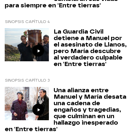
para siempre en 'Entre tierras'
SINOPSIS CAPÍTULO 4
La Guardia Civil
detiene a Manuel por
el asesinato de Llanos,
pero María descubre
al verdadero culpable
en 'Entre tierras'
SINOPSIS CAPÍTULO 3
Una alianza entre
Manuel y María desata
una cadena de
engaños y tragedias,
que culminan en un
hallazgo inesperado
en 'Entre tierras'