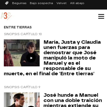
Beguinas
Bajo sospecha
Velvet
Allí abajo
ENTRE TIERRAS
SINOPSIS CAPÍTULO 10
María, Justa y Claudia
unen fuerzas para
demostrar que José
manipuló la moto de
Manuel y es el
responsable de su
muerte, en el final de 'Entre tierras'
SINOPSIS CAPÍTULO 9
José hunde a Manuel
con una doble traición
mientras extiende su