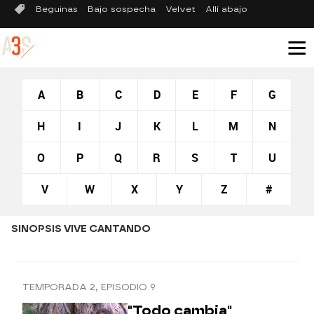
Beguinas
Bajo sospecha
Velvet
Allí abajo
A
B
C
D
E
F
G
H
I
J
K
L
M
N
O
P
Q
R
S
T
U
V
W
X
Y
Z
#
SINOPSIS VIVE CANTANDO
TEMPORADA 2, EPISODIO 9
"Todo cambia"