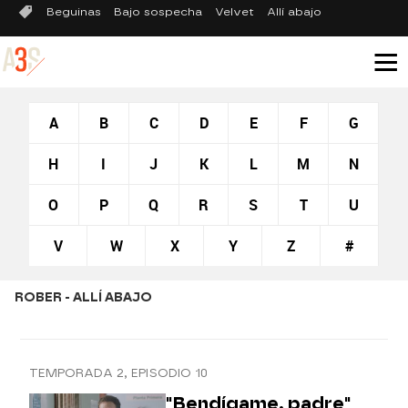
Beguinas
Bajo sospecha
Velvet
Allí abajo
A
B
C
D
E
F
G
H
I
J
K
L
M
N
O
P
Q
R
S
T
U
V
W
X
Y
Z
#
ROBER - ALLÍ ABAJO
TEMPORADA 2, EPISODIO 10
"Bendígame, padre"