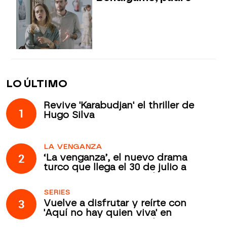
LO ÚLTIMO
Revive 'Karabudjan' el thriller de
1
Hugo Silva
LA VENGANZA
2
‘La venganza’, el nuevo drama
turco que llega el 30 de julio a
Atreseries Internacional
SERIES
3
Vuelve a disfrutar y reírte con
'Aquí no hay quien viva' en
Atreseries Internacional