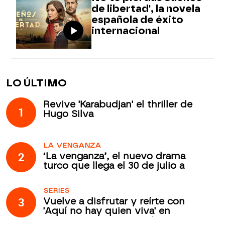
de libertad', la novela
española de éxito
internacional
LO ÚLTIMO
Revive 'Karabudjan' el thriller de
1
Hugo Silva
LA VENGANZA
2
‘La venganza’, el nuevo drama
turco que llega el 30 de julio a
Atreseries Internacional
SERIES
3
Vuelve a disfrutar y reírte con
'Aquí no hay quien viva' en
Atreseries Internacional