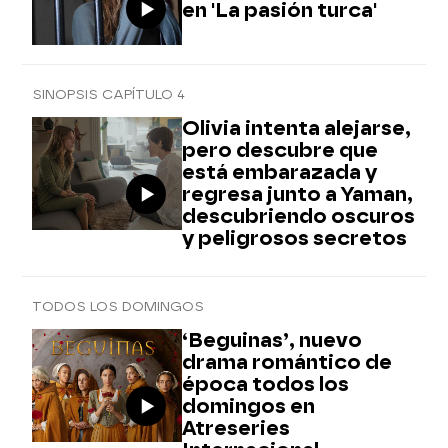
en 'La pasión turca'
SINOPSIS CAPÍTULO 4
Olivia intenta alejarse,
pero descubre que
está embarazada y
regresa junto a Yaman,
descubriendo oscuros
y peligrosos secretos
TODOS LOS DOMINGOS
‘Beguinas’, nuevo
drama romántico de
época todos los
domingos en
Atreseries