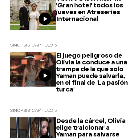
'Gran hotel' todos los
jueves en Atreseries
Internacional
SINOPSIS CAPÍTULO 6
El juego peligroso de
Olivia la conduce a una
trampa de la que solo
Yaman puede salvarla,
en el final de 'La pasión
turca'
SINOPSIS CAPÍTULO 5
Desde la cárcel, Olivia
elige traicionar a
Yaman para salvarse