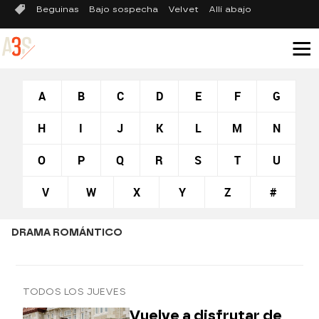
Beguinas
Bajo sospecha
Velvet
Allí abajo
A
B
C
D
E
F
G
H
I
J
K
L
M
N
O
P
Q
R
S
T
U
V
W
X
Y
Z
#
DRAMA ROMÁNTICO
TODOS LOS JUEVES
Vuelve a disfrutar de