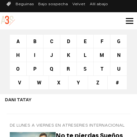
Beguinas
Bajo sospecha
Velvet
Allí abajo
A
B
C
D
E
F
G
H
I
J
K
L
M
N
O
P
Q
R
S
T
U
V
W
X
Y
Z
#
DANI TATAY
DE LUNES A VIERNES EN ATRESERIES INTERNACIONAL
No te pierdas Sueños