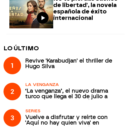
de libertad', la novela
española de éxito
internacional
LO ÚLTIMO
Revive 'Karabudjan' el thriller de
1
Hugo Silva
LA VENGANZA
2
‘La venganza’, el nuevo drama
turco que llega el 30 de julio a
Atreseries Internacional
SERIES
3
Vuelve a disfrutar y reírte con
'Aquí no hay quien viva' en
Atreseries Internacional