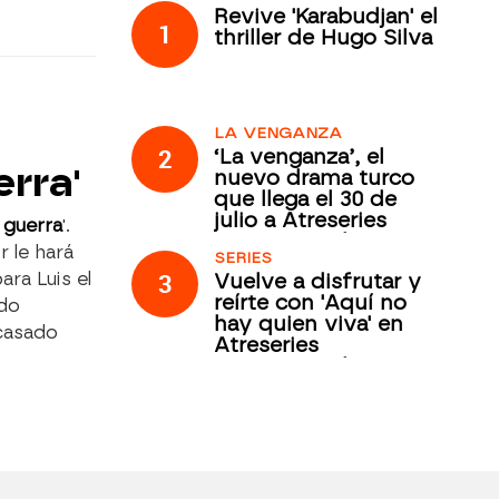
Revive 'Karabudjan' el
1
thriller de Hugo Silva
LA VENGANZA
2
‘La venganza’, el
rra'
nuevo drama turco
que llega el 30 de
julio a Atreseries
 guerra
'.
Internacional
r le hará
SERIES
3
ara Luis el
Vuelve a disfrutar y
reírte con 'Aquí no
ido
hay quien viva' en
 casado
Atreseries
Internacional