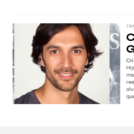
TI
C
G
Cri
Hij
mad
re
olv
qu