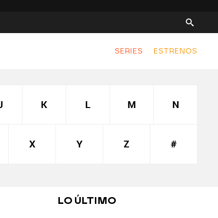
SERIES
ESTRENOS
J
K
L
M
N
X
Y
Z
#
LO ÚLTIMO