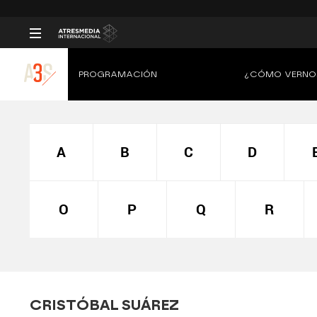
PROGRAMACIÓN
¿CÓMO VERNO
A
B
C
D
O
P
Q
R
CRISTÓBAL SUÁREZ