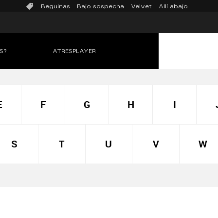
Beguinas
Bajo sospecha
Velvet
Allí abajo
S?
ATRESPLAYER
E
F
G
H
I
S
T
U
V
W