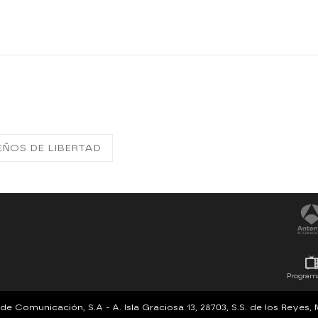
EÑOS DE LIBERTAD
Program
Comunicación, S.A - A. Isla Graciosa 13, 28703, S.S. de los Reyes