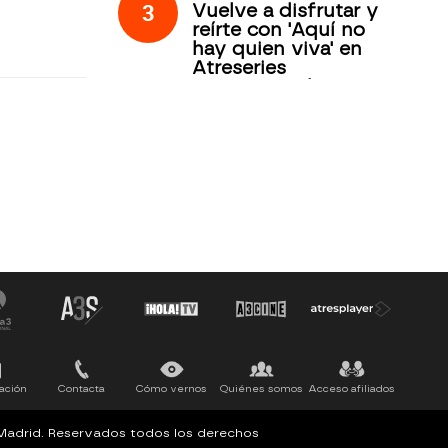
3
Vuelve a disfrutar y
reírte con 'Aquí no
hay quien viva' en
Atreseries
Internacional
ación
Contacta
Cómo vernos
Quiénes somos
Acceso afiliados
, Madrid. Reservados todos los derechos