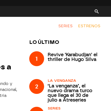
SERIES
ESTRENOS
LO ÚLTIMO
Revive 'Karabudjan' el
1
thriller de Hugo Silva
es a
LA VENGANZA
undo y
2
‘La venganza’, el
nacional,
nuevo drama turco
que llega el 30 de
tria
julio a Atreseries
Internacional
SERIES