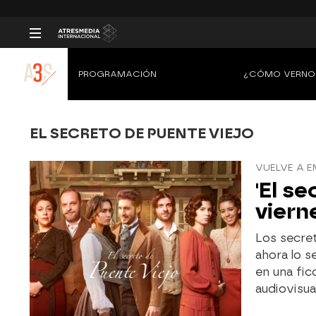
PROGRAMACIÓN
¿CÓMO VERNO
EL SECRETO DE PUENTE VIEJO
VUELVE A E
'El s
viern
Los secret
ahora lo s
en una fic
audiovisua