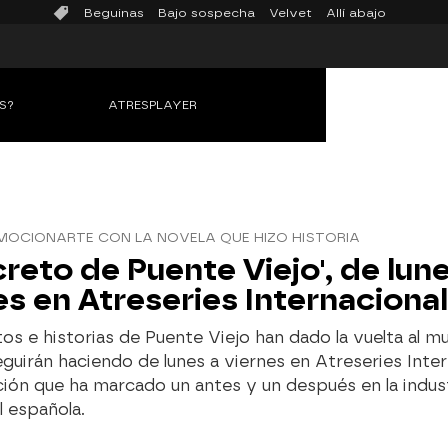
Beguinas
Bajo sospecha
Velvet
Allí abajo
S?
ATRESPLAYER
MOCIONARTE CON LA NOVELA QUE HIZO HISTORIA
ecreto de Puente Viejo', de lun
es en Atreseries Internacional
os e historias de Puente Viejo han dado la vuelta al m
eguirán haciendo de lunes a viernes en Atreseries Inter
ción que ha marcado un antes y un después en la indus
l española.