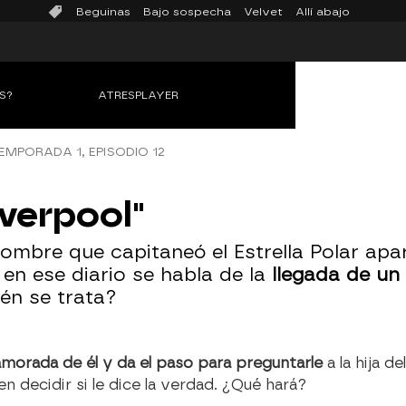
Beguinas
Bajo sospecha
Velvet
Allí abajo
S?
ATRESPLAYER
EMPORADA 1, EPISODIO 12
iverpool"
ombre que capitaneó el Estrella Polar apa
 en ese diario se habla de la
llegada de un 
ién se trata?
amorada de él y da el paso para preguntarle
a la hija d
en decidir si le dice la verdad. ¿Qué hará?