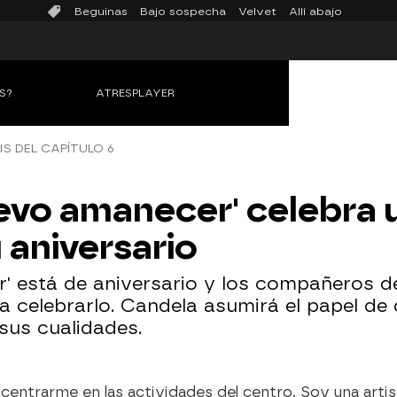
Beguinas
Bajo sospecha
Velvet
Allí abajo
S?
ATRESPLAYER
IS DEL CAPÍTULO 6
uevo amanecer' celebra 
 aniversario
r' está de aniversario y los compañeros 
a celebrarlo. Candela asumirá el papel de 
sus cualidades.
 centrarme en las actividades del centro. Soy una artis