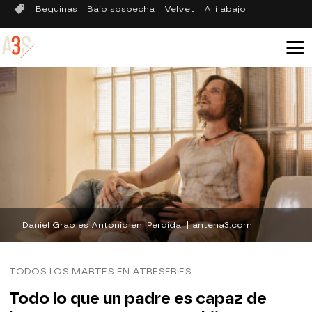
Beguinas
Bajo sospecha
Velvet
Allí abajo
Daniel Grao es Antonio en 'Perdida' | antena3.com
TODOS LOS MARTES EN ATRESERIES
Todo lo que un padre es capaz de