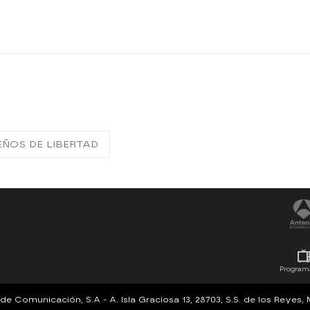
EÑOS DE LIBERTAD
Program
Comunicación, S.A - A. Isla Graciosa 13, 28703, S.S. de los Reyes