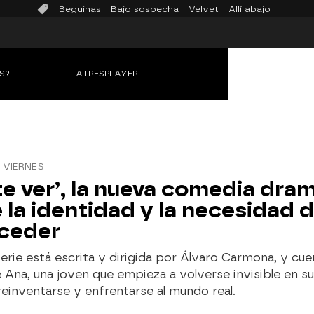
Beguinas
Bajo sospecha
Velvet
Allí abajo
S?
ATRESPLAYER
 VIERNES
te ver’, la nueva comedia dra
 la identidad y la necesidad 
ceder
erie está escrita y dirigida por Álvaro Carmona, y cuen
e Ana, una joven que empieza a volverse invisible en su
reinventarse y enfrentarse al mundo real.