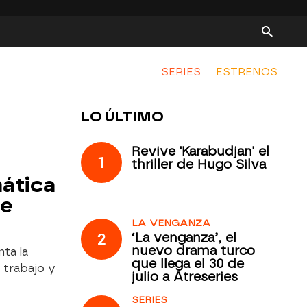
SERIES
ESTRENOS
LO ÚLTIMO
Revive 'Karabudjan' el
1
thriller de Hugo Silva
mática
de
LA VENGANZA
2
‘La venganza’, el
nuevo drama turco
ta la
que llega el 30 de
 trabajo y
julio a Atreseries
Internacional
SERIES