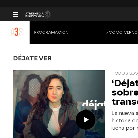
PROGRAMACIÓN
¿CÓMO VERNO
DÉJATE VER
TODOS LOS
‘Déja
sobre
trans
La nueva s
historia d
lucha por 