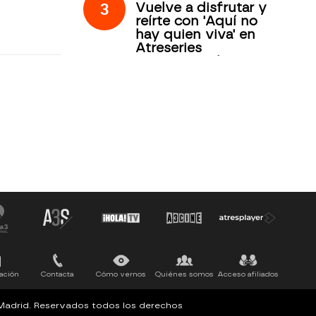
3
Vuelve a disfrutar y
reírte con 'Aquí no
hay quien viva' en
Atreseries
Internacional
ación
Contacta
Cómo vernos
Quiénes somos
Acceso afiliados
, Madrid. Reservados todos los derechos