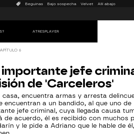
Beguinas
Bajo sospecha
Velvet
Allí abajo
S?
ATRESPLAYER
APÍTULO 6
n importante jefe crimi
isión de 'Carceleros'
 casa, encuentra armas y arresta delincue
encuentran a un bandido, al que uno de lo
nte jefe criminal, cuya llegada causa tumu
 de acuerdo, él es recibido con muchos pri
darín y le pide a Adriano que le hable de 
men.