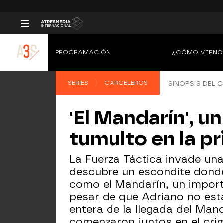
PROGRAMACIÓN
¿CÓMO VERNO
SERIES
CARCELEROS
SINOPSIS DEL C
'El Mandarín', u
tumulto en la pr
La Fuerza Táctica invade una
descubre un escondite donde 
como el Mandarín, un importa
pesar de que Adriano no está
entera de la llegada del Man
comenzaron juntos en el cri