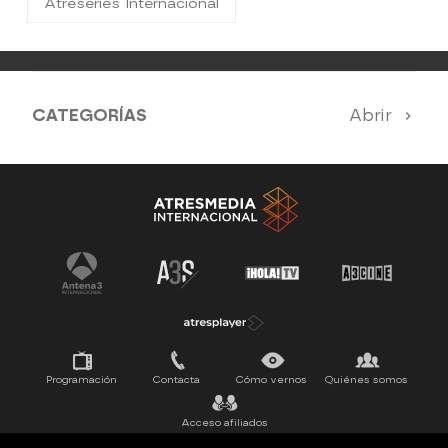
Atreseries Internacional
CATEGORÍAS
Abrir
SERIES 100% EN ESPAÑOL
SUEÑOS DE LIBERTAD
ESTRENOS
UPA NEXT
Programación
Contacta
Cómo vernos
Quiénes somos
Acceso afiliados