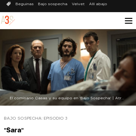
Beguinas
Bajo sospecha
Velvet
Allí abajo
El comisario Casas y su equipo en 'Bajo Sospecha' | Atresmedia
BAJO SOSPECHA: EPISODIO 3
"Sara"